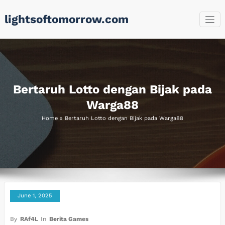
Skip
lightsoftomorrow.com
to
content
Bertaruh Lotto dengan Bijak pada
Warga88
Home
»
Bertaruh Lotto dengan Bijak pada Warga88
June 1, 2025
By
RAf4L
In
Berita Games