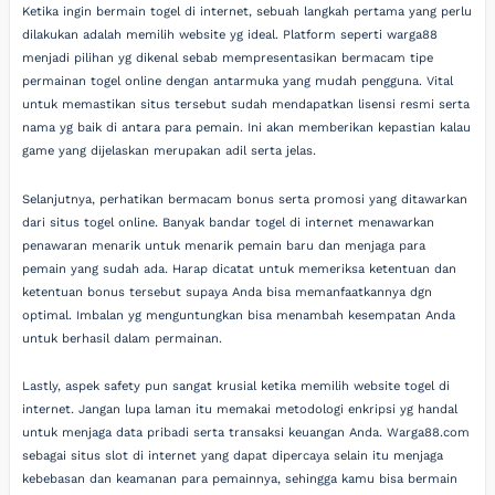
Ketika ingin bermain togel di internet, sebuah langkah pertama yang perlu
dilakukan adalah memilih website yg ideal. Platform seperti warga88
menjadi pilihan yg dikenal sebab mempresentasikan bermacam tipe
permainan togel online dengan antarmuka yang mudah pengguna. Vital
untuk memastikan situs tersebut sudah mendapatkan lisensi resmi serta
nama yg baik di antara para pemain. Ini akan memberikan kepastian kalau
game yang dijelaskan merupakan adil serta jelas.
Selanjutnya, perhatikan bermacam bonus serta promosi yang ditawarkan
dari situs togel online. Banyak bandar togel di internet menawarkan
penawaran menarik untuk menarik pemain baru dan menjaga para
pemain yang sudah ada. Harap dicatat untuk memeriksa ketentuan dan
ketentuan bonus tersebut supaya Anda bisa memanfaatkannya dgn
optimal. Imbalan yg menguntungkan bisa menambah kesempatan Anda
untuk berhasil dalam permainan.
Lastly, aspek safety pun sangat krusial ketika memilih website togel di
internet. Jangan lupa laman itu memakai metodologi enkripsi yg handal
untuk menjaga data pribadi serta transaksi keuangan Anda. Warga88.com
sebagai situs slot di internet yang dapat dipercaya selain itu menjaga
kebebasan dan keamanan para pemainnya, sehingga kamu bisa bermain