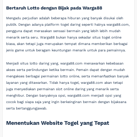
Bertaruh Lotto dengan Bijak pada Warga88
Mengadu perjudian adalah beberapa hiburan yang banyak disukai oleh
publik. Dengan adanya platform togel daring seperti halnya warga88.com,
pengguna dapat merasakan sensasi bermain yang lebih lebih mudah
menarik serta seru. Warga88 bukan hanya sekadar situs togel online
biasa, akan tetapi juga merupakan tempat dimana memberikan berbagai
jenis game untuk beragam keuntungan menarik untuk para pemainnya.
Menjadi situs lotto daring yang, warga88.com menawarkan kebebasan
akses serta perlindungan ketika bermain. Pemain dapat dengan mudah
mengakses berbagai permainan lotto online, serta memanfaatkan banyak
layanan yang ditawarkan. Tidak hanya togel, warga88.com akan tetapi
juga menyediakan permainan slot online daring yang menarik serta
menghibur. Dengan banyaknya opsi, warga88.com menjadi opsi yang
cocok bagi siapa saja yang ingin berkeinginan bermain dengan bijaksana
serta bertanggungjawab.
Menentukan Website Togel yang Tepat