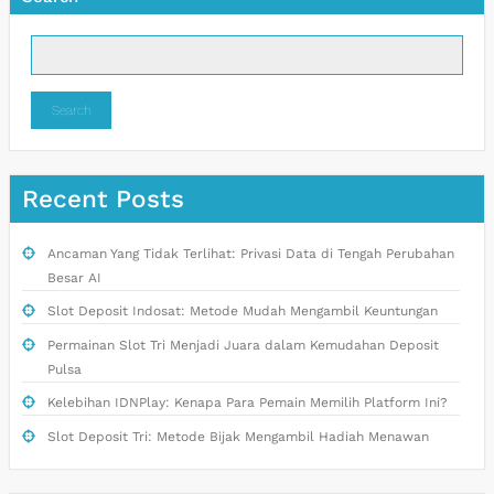
Search
Recent Posts
Ancaman Yang Tidak Terlihat: Privasi Data di Tengah Perubahan
Besar AI
Slot Deposit Indosat: Metode Mudah Mengambil Keuntungan
Permainan Slot Tri Menjadi Juara dalam Kemudahan Deposit
Pulsa
Kelebihan IDNPlay: Kenapa Para Pemain Memilih Platform Ini?
Slot Deposit Tri: Metode Bijak Mengambil Hadiah Menawan