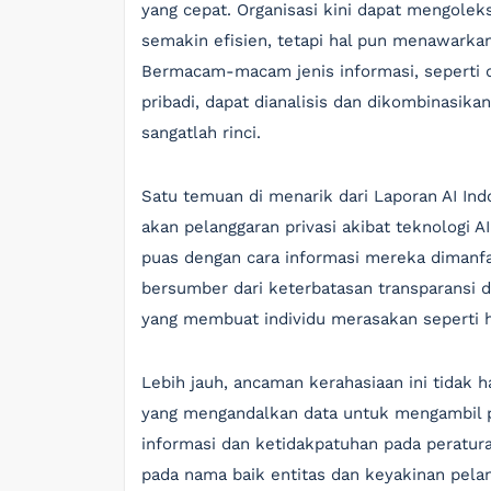
yang cepat. Organisasi kini dapat mengolek
semakin efisien, tetapi hal pun menawarka
Bermacam-macam jenis informasi, seperti d
pribadi, dapat dianalisis dan dikombinasik
sangatlah rinci.
Satu temuan di menarik dari Laporan AI In
akan pelanggaran privasi akibat teknologi 
puas dengan cara informasi mereka dimanfa
bersumber dari keterbatasan transparansi
yang membuat individu merasakan seperti hi
Lebih jauh, ancaman kerahasiaan ini tidak h
yang mengandalkan data untuk mengambil pu
informasi dan ketidakpatuhan pada peratu
pada nama baik entitas dan keyakinan pelan