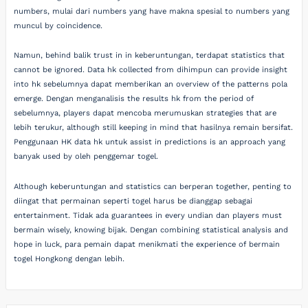
numbers, mulai dari numbers yang have makna spesial to numbers yang
muncul by coincidence.
Namun, behind balik trust in in keberuntungan, terdapat statistics that
cannot be ignored. Data hk collected from dihimpun can provide insight
into hk sebelumnya dapat memberikan an overview of the patterns pola
emerge. Dengan menganalisis the results hk from the period of
sebelumnya, players dapat mencoba merumuskan strategies that are
lebih terukur, although still keeping in mind that hasilnya remain bersifat.
Penggunaan HK data hk untuk assist in predictions is an approach yang
banyak used by oleh penggemar togel.
Although keberuntungan and statistics can berperan together, penting to
diingat that permainan seperti togel harus be dianggap sebagai
entertainment. Tidak ada guarantees in every undian dan players must
bermain wisely, knowing bijak. Dengan combining statistical analysis and
hope in luck, para pemain dapat menikmati the experience of bermain
togel Hongkong dengan lebih.