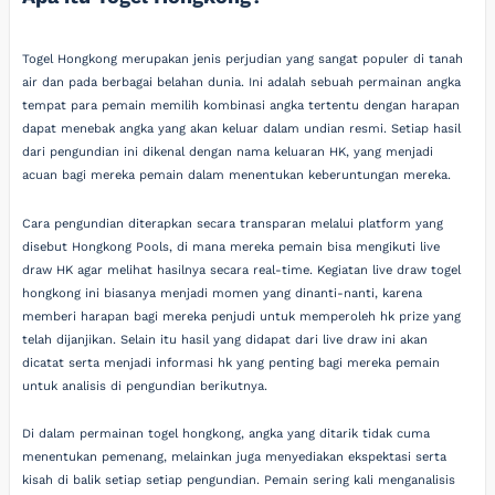
Togel Hongkong merupakan jenis perjudian yang sangat populer di tanah
air dan pada berbagai belahan dunia. Ini adalah sebuah permainan angka
tempat para pemain memilih kombinasi angka tertentu dengan harapan
dapat menebak angka yang akan keluar dalam undian resmi. Setiap hasil
dari pengundian ini dikenal dengan nama keluaran HK, yang menjadi
acuan bagi mereka pemain dalam menentukan keberuntungan mereka.
Cara pengundian diterapkan secara transparan melalui platform yang
disebut Hongkong Pools, di mana mereka pemain bisa mengikuti live
draw HK agar melihat hasilnya secara real-time. Kegiatan live draw togel
hongkong ini biasanya menjadi momen yang dinanti-nanti, karena
memberi harapan bagi mereka penjudi untuk memperoleh hk prize yang
telah dijanjikan. Selain itu hasil yang didapat dari live draw ini akan
dicatat serta menjadi informasi hk yang penting bagi mereka pemain
untuk analisis di pengundian berikutnya.
Di dalam permainan togel hongkong, angka yang ditarik tidak cuma
menentukan pemenang, melainkan juga menyediakan ekspektasi serta
kisah di balik setiap setiap pengundian. Pemain sering kali menganalisis