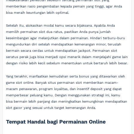
melaksanakan penelitian sebelum tentang permainan slot yang
memberikan rasio pengembalian kepada pemain yang tinggi, agar Anda
bisa meraih keuntungan lebih optimal.
Setelah itu, alokasikan modal kamu secara bijaksana. Apabila Anda
memilih permainan slot dua ratus, pastikan Anda punya jumlah
keseimbangan agar melanjutkan dalam permainan. Hindari terburu-buru
mengundurkan diri setelah mendapatkan kemenangan minor, teruslah
bermain secara cerdas untuk mendapatkan jackpot. Permainan slot
seratus perak juga bisa menjadi opsi menarik dalam menjelajahi game lain
dengan risiko lebih kecil sebelum menentukan untuk bertaruh lebih besar.
Yang terakhir, manfaatkan kemudahan serta bonus yang ditawarkan oleh
game slot online. Banyak situs permainan slot memberikan macam-
macam penawaran, program loyalitas, dan insentif deposit yang dapat
memperbesar peluang kamu. Dengan menggunakan strategi ini, kamu
bisa bermain lebih panjang dan meningkatkan kemungkinan mendapatkan
slot gacor yang sesuai untuk target kemenangan Anda.
Tempat Handal bagi Permainan Online