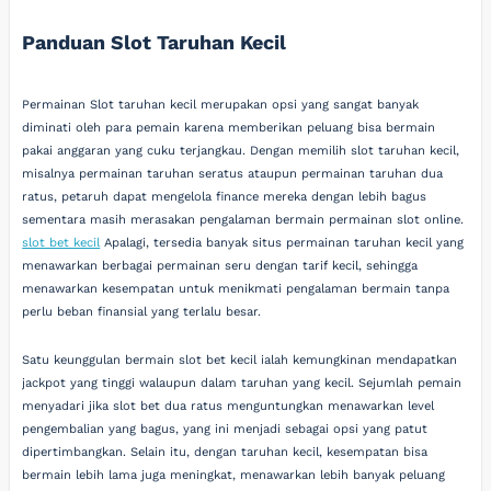
Panduan Slot Taruhan Kecil
Permainan Slot taruhan kecil merupakan opsi yang sangat banyak
diminati oleh para pemain karena memberikan peluang bisa bermain
pakai anggaran yang cuku terjangkau. Dengan memilih slot taruhan kecil,
misalnya permainan taruhan seratus ataupun permainan taruhan dua
ratus, petaruh dapat mengelola finance mereka dengan lebih bagus
sementara masih merasakan pengalaman bermain permainan slot online.
slot bet kecil
Apalagi, tersedia banyak situs permainan taruhan kecil yang
menawarkan berbagai permainan seru dengan tarif kecil, sehingga
menawarkan kesempatan untuk menikmati pengalaman bermain tanpa
perlu beban finansial yang terlalu besar.
Satu keunggulan bermain slot bet kecil ialah kemungkinan mendapatkan
jackpot yang tinggi walaupun dalam taruhan yang kecil. Sejumlah pemain
menyadari jika slot bet dua ratus menguntungkan menawarkan level
pengembalian yang bagus, yang ini menjadi sebagai opsi yang patut
dipertimbangkan. Selain itu, dengan taruhan kecil, kesempatan bisa
bermain lebih lama juga meningkat, menawarkan lebih banyak peluang