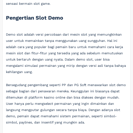
sensasi bermain slot game.
Pengertian Slot Demo
Demo slot adalah versi percobaan dari mesin slot yang memungkinkan
user untuk memainkan tanpa menggunakan uang sungguhan. Hal ini
adalah cara yang populer bagi pemain baru untuk memahami cara kerja
mesin slot dan fitur-fitur yang tersedia yang ada sebelum memutuskan
untuk bertaruh dengan uang nyata. Dalam demo slot, user bisa
mengalami simulasi permainan yang mirip dengan versi asli tanpa bahaya
kehilangan uang.
Bersegudang pengembang seperti PP dan PG Soft menawarkan slot demo
sebagai bagian dari penawaran mereka. Keunggulan ini biasanya dapat
ditemukan di platform kasino online dan bisa diakses dengan mudah.
User hanya perlu mengselect permainan yang ingin dimainkan dan
langsung mengputar gulungan secara tanpa biaya. Dengan adanya slot
demo, pemain dapat memahami sistem permainan, seperti simbol-
simbol, paylines, dan insentif yang mungkin ada.