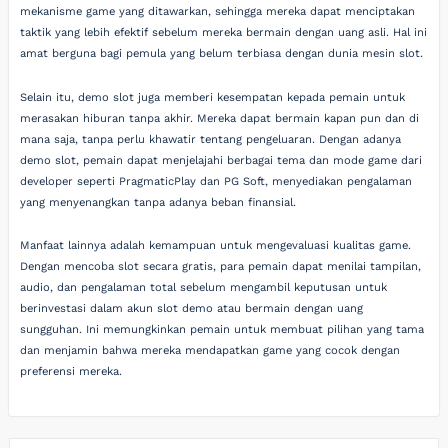
mekanisme game yang ditawarkan, sehingga mereka dapat menciptakan
taktik yang lebih efektif sebelum mereka bermain dengan uang asli. Hal ini
amat berguna bagi pemula yang belum terbiasa dengan dunia mesin slot.
Selain itu, demo slot juga memberi kesempatan kepada pemain untuk
merasakan hiburan tanpa akhir. Mereka dapat bermain kapan pun dan di
mana saja, tanpa perlu khawatir tentang pengeluaran. Dengan adanya
demo slot, pemain dapat menjelajahi berbagai tema dan mode game dari
developer seperti PragmaticPlay dan PG Soft, menyediakan pengalaman
yang menyenangkan tanpa adanya beban finansial.
Manfaat lainnya adalah kemampuan untuk mengevaluasi kualitas game.
Dengan mencoba slot secara gratis, para pemain dapat menilai tampilan,
audio, dan pengalaman total sebelum mengambil keputusan untuk
berinvestasi dalam akun slot demo atau bermain dengan uang
sungguhan. Ini memungkinkan pemain untuk membuat pilihan yang tama
dan menjamin bahwa mereka mendapatkan game yang cocok dengan
preferensi mereka.