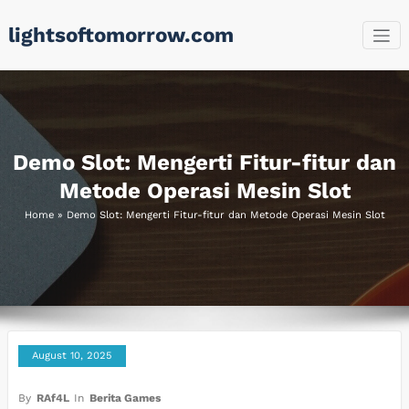
Skip
lightsoftomorrow.com
to
content
Demo Slot: Mengerti Fitur-fitur dan
Metode Operasi Mesin Slot
Home
»
Demo Slot: Mengerti Fitur-fitur dan Metode Operasi Mesin Slot
August 10, 2025
By
RAf4L
In
Berita Games