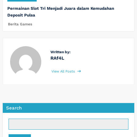
Permainan Slot Tri Menjadi Juara dalam Kemudahan
Deposit Pulsa
Berita Games
Written by:
RAf4L
View All Posts
Search