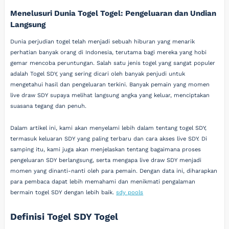
Menelusuri Dunia Togel Togel: Pengeluaran dan Undian
Langsung
Dunia perjudian togel telah menjadi sebuah hiburan yang menarik
perhatian banyak orang di Indonesia, terutama bagi mereka yang hobi
gemar mencoba peruntungan. Salah satu jenis togel yang sangat populer
adalah Togel SDY, yang sering dicari oleh banyak penjudi untuk
mengetahui hasil dan pengeluaran terkini. Banyak pemain yang momen
live draw SDY supaya melihat langsung angka yang keluar, menciptakan
suasana tegang dan penuh.
Dalam artikel ini, kami akan menyelami lebih dalam tentang togel SDY,
termasuk keluaran SDY yang paling terbaru dan cara akses live SDY. Di
samping itu, kami juga akan menjelaskan tentang bagaimana proses
pengeluaran SDY berlangsung, serta mengapa live draw SDY menjadi
momen yang dinanti-nanti oleh para pemain. Dengan data ini, diharapkan
para pembaca dapat lebih memahami dan menikmati pengalaman
bermain togel SDY dengan lebih baik.
sdy pools
Definisi Togel SDY Togel