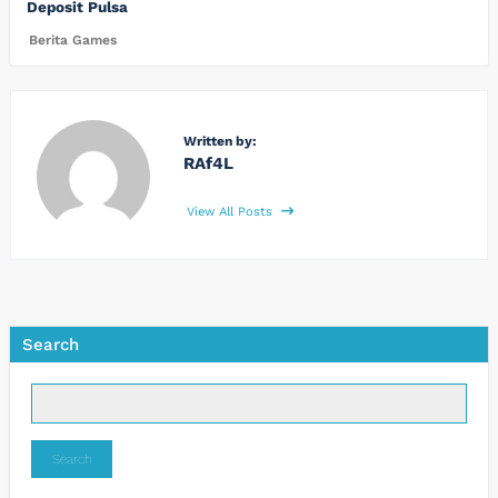
Deposit Pulsa
Berita Games
Written by:
RAf4L
View All Posts
Search
Search