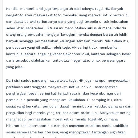
Kondisi ekonomi lokal juga terpengaruh dari adanya togel HK. Banyak
wargatoto atau masyarakat toto memakai uang mereka untuk bertaruh,
dan dapat berarti terbatasnya dana yang bagi tersedia untuk kebutuhan
sehari-hari sehari-hari. Situasi ini menciptakan siklus di mana individu
orang orang berusaha mengejar kerugian mereka dengan bertaruh lebih
banyak sehingga permasalahan keuangan semakin memburuk. Selain itu,
pendapatan yang dihasilkan oleh togel HK sering tidak memberikan
kontribusi secara langsung kepada ekonomi lokal, lantaran sebagian besar
dana tersebut dialokasikan untuk luar negeri atau pihak penyelenggara
yang jelas.
Dari sisi sudut pandang masyarakat, togel HK juga mampu menyebabkan
pertikaian antaranggota masyarakat. Ketika individu mendapatkan
penghargaan besar, sering kali terjadi rasa iri dan kecemburuan dari
pemain lain pemain yang mengalami kekalahan. Di samping itu, citra
sosial yang berkaitan perjudian dapat menimbulkan ketidaknyamanan dan
pengucilan bagi mereka yang terlibat dalam praktik ini. Masyarakat sering
menghadapi permasalahan moral ketika menilai togel HK, di mana
hiburan dan kecemasan hiburan dan ancaman stabilitas sosial stabilitas
sosial sama-sama berinteraksi, yang menciptakan tantangan signifikan