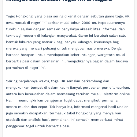
Togel Hongkong, yang biasa sering dikenal dengan sebutan game togel HK,
awal masuk di negeri ini sekitar mulai tahun 2000-an. Kepopulerannya
tumbuh sejalan dengan semakin banyaknya aksesibilitas informasi dan
teknologi modern di kalangan masyarakat. Game ini berubah salah satu
bentuk hiburan yang menarik bagi banyak kalangan, khususnya bagi
mereka yang mencari peluang untuk mengubah nasib mereka. Dengan
harapan harapan untuk mendapatkan keberuntungan, wargatoto mulai
berpartisipasi dalam permainan ini, menjadikannya bagian dalam budaya
permainan di negeri ini.
Seiring berjalannya waktu, togel HK semakin berkembang dan
mengukuhkan tempat di dalam kaum Banyak perubahan pun diluncurkan,
antara lain kemudahan dalam memasang taruhan melalui platform online.
Hal ini memungkinkan penggemar togel dapat mengikuti permainan
secara mudah dan cepat. Tak hanya itu, informasi mengenai hasil undian
juga semakin didapatkan, termasuk tabel hongkong yang menyajikan
statistik dan analisis hasil permainan. Ini semakin memperkuat minat
penggemar togel untuk berpartisipasi.