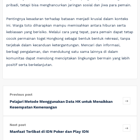
pribadi, tetapi bisa menghancurkan jaringan sosial dan jiwa para pemain.
Pentingnya kesadaran terhadap batasan menjadi krusial dalam konteks
ini. Warga toto diharapkan mampu memisahkan antara hiburan serta
kebiasaan yang berisiko. Melalui cara yang tepat, para pemain dapat tetap
cocok permainan togel Hongkong sebagai bentuk bentuk rekreasi, tanpa
terjebak dalam kecanduan ketergantungan. Mencari dan informasi,
berbagi pengalaman, dan mendukung satu sama lainnya di dalam
komunitas dapat menolong menciptakan lingkungan bermain yang lebih
positif serta berkelanjutan.
Previous post
Pelajari Metode Menggunakan Data HK untuk Menaikkan
Kesempatan Kemenangan
Next post
Manfaat Terlibat di IDN Poker dan Play IDN