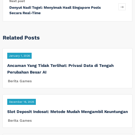
Next post
Denyut Nadi Togel: Menyimak Hasil Singapore Pools
Secara Real-Time
Related Posts
January 1, 2026
Ancaman Yang Tidak Terlihat: Privasi Data di Tengah
Perubahan Besar AI
Berita Games
December 16, 2025
Slot Deposit Indosat: Metode Mudah Mengambil Keuntungan
Berita Games