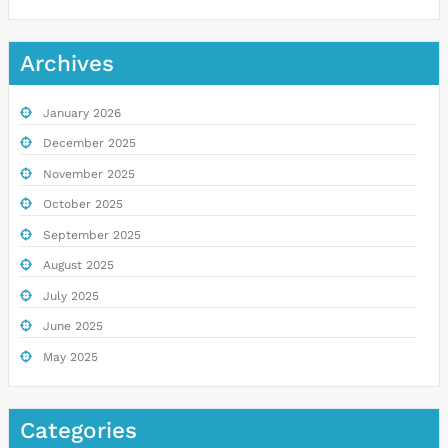
Archives
January 2026
December 2025
November 2025
October 2025
September 2025
August 2025
July 2025
June 2025
May 2025
Categories