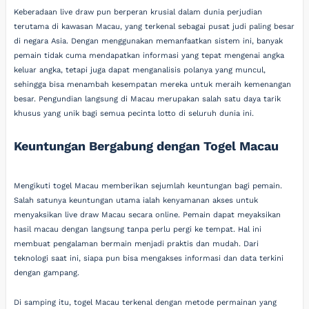
Keberadaan live draw pun berperan krusial dalam dunia perjudian
terutama di kawasan Macau, yang terkenal sebagai pusat judi paling besar
di negara Asia. Dengan menggunakan memanfaatkan sistem ini, banyak
pemain tidak cuma mendapatkan informasi yang tepat mengenai angka
keluar angka, tetapi juga dapat menganalisis polanya yang muncul,
sehingga bisa menambah kesempatan mereka untuk meraih kemenangan
besar. Pengundian langsung di Macau merupakan salah satu daya tarik
khusus yang unik bagi semua pecinta lotto di seluruh dunia ini.
Keuntungan Bergabung dengan Togel Macau
Mengikuti togel Macau memberikan sejumlah keuntungan bagi pemain.
Salah satunya keuntungan utama ialah kenyamanan akses untuk
menyaksikan live draw Macau secara online. Pemain dapat meyaksikan
hasil macau dengan langsung tanpa perlu pergi ke tempat. Hal ini
membuat pengalaman bermain menjadi praktis dan mudah. Dari
teknologi saat ini, siapa pun bisa mengakses informasi dan data terkini
dengan gampang.
Di samping itu, togel Macau terkenal dengan metode permainan yang