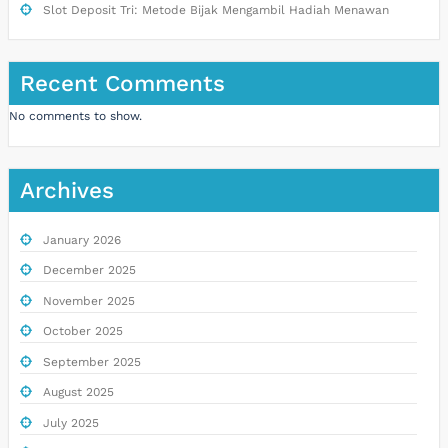
Slot Deposit Tri: Metode Bijak Mengambil Hadiah Menawan
Recent Comments
No comments to show.
Archives
January 2026
December 2025
November 2025
October 2025
September 2025
August 2025
July 2025