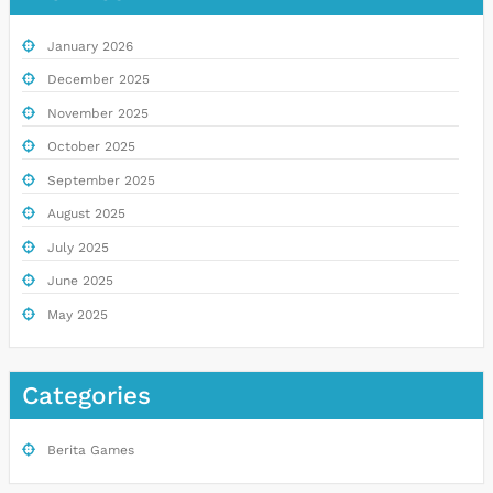
January 2026
December 2025
November 2025
October 2025
September 2025
August 2025
July 2025
June 2025
May 2025
Categories
Berita Games