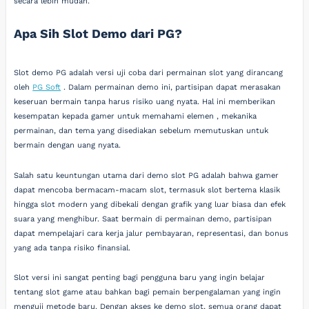
secara lebih mudah.
Apa Sih Slot Demo dari PG?
Slot demo PG adalah versi uji coba dari permainan slot yang dirancang
oleh
PG Soft
. Dalam permainan demo ini, partisipan dapat merasakan
keseruan bermain tanpa harus risiko uang nyata. Hal ini memberikan
kesempatan kepada gamer untuk memahami elemen , mekanika
permainan, dan tema yang disediakan sebelum memutuskan untuk
bermain dengan uang nyata.
Salah satu keuntungan utama dari demo slot PG adalah bahwa gamer
dapat mencoba bermacam-macam slot, termasuk slot bertema klasik
hingga slot modern yang dibekali dengan grafik yang luar biasa dan efek
suara yang menghibur. Saat bermain di permainan demo, partisipan
dapat mempelajari cara kerja jalur pembayaran, representasi, dan bonus
yang ada tanpa risiko finansial.
Slot versi ini sangat penting bagi pengguna baru yang ingin belajar
tentang slot game atau bahkan bagi pemain berpengalaman yang ingin
menguji metode baru. Dengan akses ke demo slot, semua orang dapat