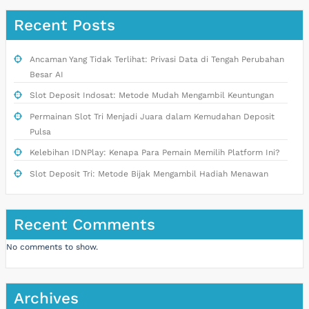
Recent Posts
Ancaman Yang Tidak Terlihat: Privasi Data di Tengah Perubahan
Besar AI
Slot Deposit Indosat: Metode Mudah Mengambil Keuntungan
Permainan Slot Tri Menjadi Juara dalam Kemudahan Deposit
Pulsa
Kelebihan IDNPlay: Kenapa Para Pemain Memilih Platform Ini?
Slot Deposit Tri: Metode Bijak Mengambil Hadiah Menawan
Recent Comments
No comments to show.
Archives