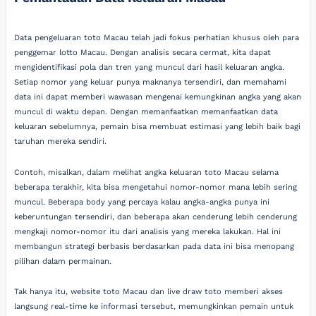
Data pengeluaran toto Macau telah jadi fokus perhatian khusus oleh para
penggemar lotto Macau. Dengan analisis secara cermat, kita dapat
mengidentifikasi pola dan tren yang muncul dari hasil keluaran angka.
Setiap nomor yang keluar punya maknanya tersendiri, dan memahami
data ini dapat memberi wawasan mengenai kemungkinan angka yang akan
muncul di waktu depan. Dengan memanfaatkan memanfaatkan data
keluaran sebelumnya, pemain bisa membuat estimasi yang lebih baik bagi
taruhan mereka sendiri.
Contoh, misalkan, dalam melihat angka keluaran toto Macau selama
beberapa terakhir, kita bisa mengetahui nomor-nomor mana lebih sering
muncul. Beberapa body yang percaya kalau angka-angka punya ini
keberuntungan tersendiri, dan beberapa akan cenderung lebih cenderung
mengkaji nomor-nomor itu dari analisis yang mereka lakukan. Hal ini
membangun strategi berbasis berdasarkan pada data ini bisa menopang
pilihan dalam permainan.
Tak hanya itu, website toto Macau dan live draw toto memberi akses
langsung real-time ke informasi tersebut, memungkinkan pemain untuk