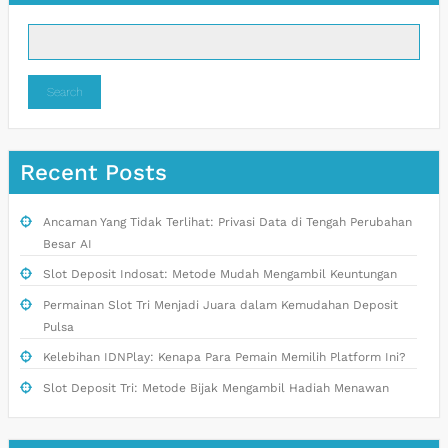
Search
Recent Posts
Ancaman Yang Tidak Terlihat: Privasi Data di Tengah Perubahan
Besar AI
Slot Deposit Indosat: Metode Mudah Mengambil Keuntungan
Permainan Slot Tri Menjadi Juara dalam Kemudahan Deposit
Pulsa
Kelebihan IDNPlay: Kenapa Para Pemain Memilih Platform Ini?
Slot Deposit Tri: Metode Bijak Mengambil Hadiah Menawan