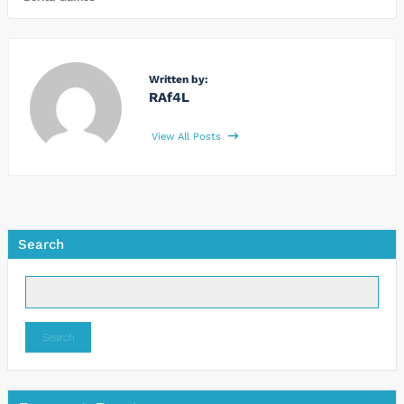
Written by:
RAf4L
View All Posts
Search
Search