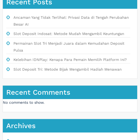
Recent Posts
Ancaman Yang Tidak Terlihat: Privasi Data di Tengah Perubahan
Besar AI
Slot Deposit Indosat: Metode Mudah Mengambil Keuntungan
Permainan Slot Tri Menjadi Juara dalam Kemudahan Deposit
Pulsa
Kelebihan IDNPlay: Kenapa Para Pemain Memilih Platform Ini?
Slot Deposit Tri: Metode Bijak Mengambil Hadiah Menawan
Recent Comments
No comments to show.
Archives