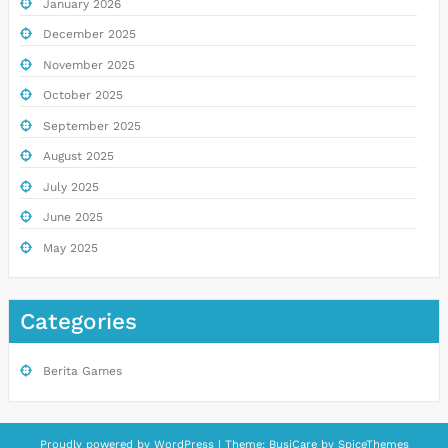
January 2026
December 2025
November 2025
October 2025
September 2025
August 2025
July 2025
June 2025
May 2025
Categories
Berita Games
Proudly powered by
WordPress
| Theme:
BusiCare
by
SpiceThemes